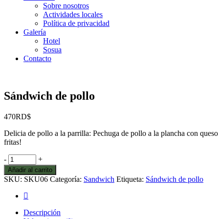
Sobre nosotros
Actividades locales
Política de privacidad
Galería
Hotel
Sosua
Contacto
Sándwich de pollo
470
RD$
Delicia de pollo a la parrilla: Pechuga de pollo a la plancha con que
fritas!
Sándwich
-
+
de
Añadir al carrito
pollo
SKU:
SKU06
Categoría:
Sandwich
Etiqueta:
Sándwich de pollo
quantity
Descripción