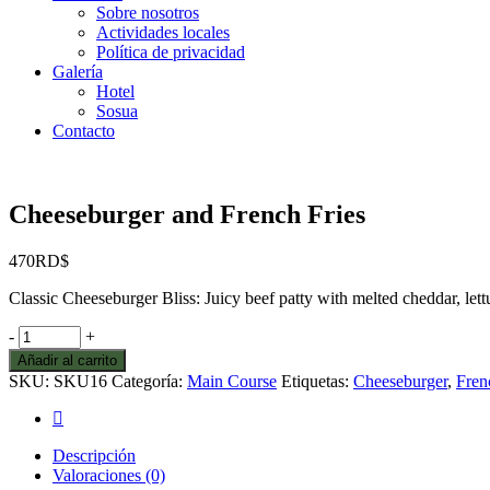
Sobre nosotros
Actividades locales
Política de privacidad
Galería
Hotel
Sosua
Contacto
Cheeseburger and French Fries
470
RD$
Classic Cheeseburger Bliss: Juicy beef patty with melted cheddar, lett
Cheeseburger
-
+
and
Añadir al carrito
French
SKU:
SKU16
Categoría:
Main Course
Etiquetas:
Cheeseburger
,
Fren
Fries
quantity
Descripción
Valoraciones (0)