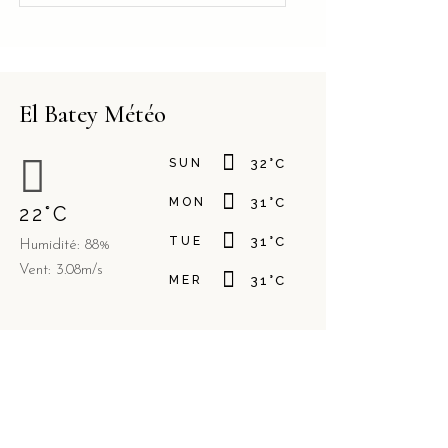
El Batey Météo
SUN
32
°
C
MON
31
°
C
22
°
C
TUE
31
°
C
Humidité: 88%
Vent: 3.08m/s
MER
31
°
C