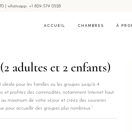
770 | whatsapp: +1 829-579 0528
CHAMBRES
À PROPOS 
PROMOTIONS ET OFFRES
ACTIVITÉS 
ACCUEIL
CHAMBRES
À PRO
POLITIQUE 
CONFIDENT
CHAMBRES
À PROP
PROMOTIONS ET OFFRES
ACTIVI
2 adultes et 2 enfants)
POLITI
CONFID
idéale pour les familles ou les groupes jusqu'à 4
rons et profitez des commodités, notamment Internet haut
ez au maximum de votre séjour et créez des souvenirs
e pour accueillir des groupes plus nombreux.”