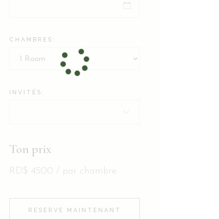
CHAMBRES:
INVITÉS:
Ton prix
RD$
4500
/ par chambre
RESERVE MAINTENANT