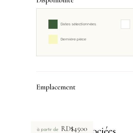
Dates sélectionnées
Dernière pièce
Emplacement
RD$4500
Chambres associées
à partir de