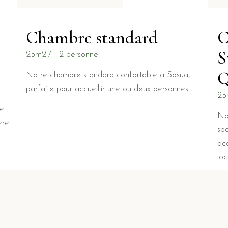
Chambre standard
C
S
25m2
1-2 personne
Q
Notre chambre standard confortable à Sosua,
parfaite pour accueillir une ou deux personnes.
25
ne
No
ère
sp
ac
lo