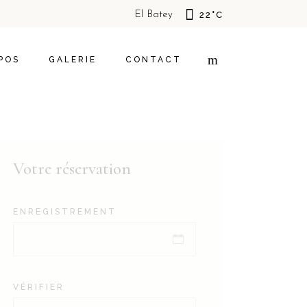
El Batey
22
°
C
DE NOUS
HÔTEL
LOCALES
SOSUA
POS
GALERIE
CONTACT
DE
IALITÉ
OS DE NOUS
HÔTEL
TÉS LOCALES
SOSUA
QUE DE
Votre réservation
ENTIALITÉ
ENREGISTREMENT
VÉRIFIER