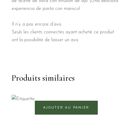
de aceite de oliva con infusión de ajo. ¡Una deliciosa
experiencia de pasta con marisco!
Il n’y a pas encore d’avis.
Seuls les clients connectés ayant acheté ce produit
ont la possibilité de laisser un avis.
Produits similaires
325
RD$
AJOUTER AU PANIER