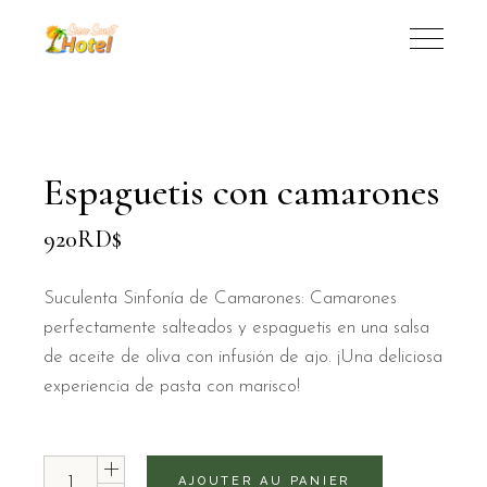
Espaguetis con camarones
920
RD$
Suculenta Sinfonía de Camarones: Camarones
perfectamente salteados y espaguetis en una salsa
de aceite de oliva con infusión de ajo. ¡Una deliciosa
experiencia de pasta con marisco!
Espaguetis con camarones quantity
AJOUTER AU PANIER